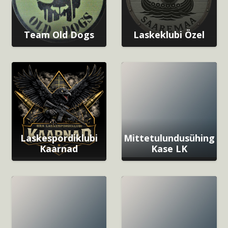
Team Old Dogs
Laskeklubi Özel
Laskespordiklubi
Mittetulundusühing
Kaarnad
Kase LK