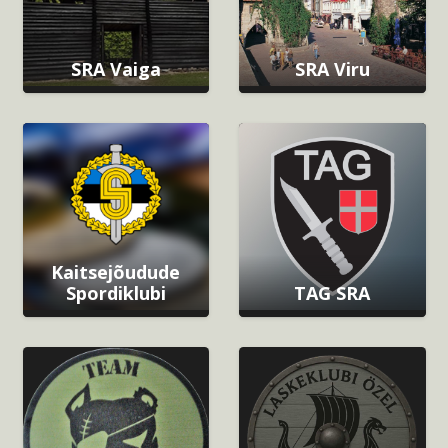
SRA Vaiga
SRA Viru
Kaitsejõudude
Spordiklubi
TAG SRA