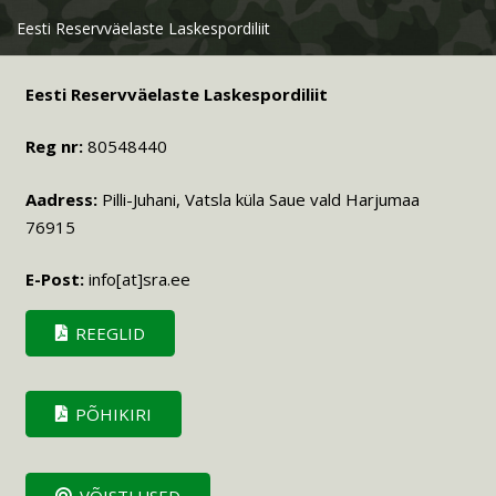
Eesti Reservväelaste Laskespordiliit
Eesti Reservväelaste Laskespordiliit
Reg nr:
80548440
Aadress:
Pilli-Juhani, Vatsla küla Saue vald Harjumaa
76915
E-Post:
info[at]sra.ee
REEGLID
PÕHIKIRI
VÕISTLUSED