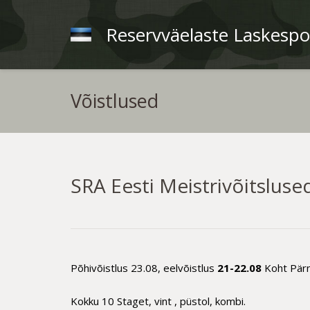
Reservväelaste Laskespor
Võistlused
SRA Eesti Meistrivõitsluse
Põhivõistlus 23.08, eelvõistlus
21-22.08
Koht Pärn
Kokku 10 Staget, vint , püstol, kombi.