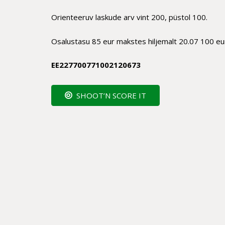
Orienteeruv laskude arv vint 200, püstol 100.
Osalustasu 85 eur makstes hiljemalt 20.07 100 eu
EE227700771002120673
SHOOT’N SCORE IT