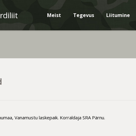
diliit
Meist
Tegevus
Liitumine
d
umaa, Vanamustu laskepaik. Korraldaja SRA Pärnu.